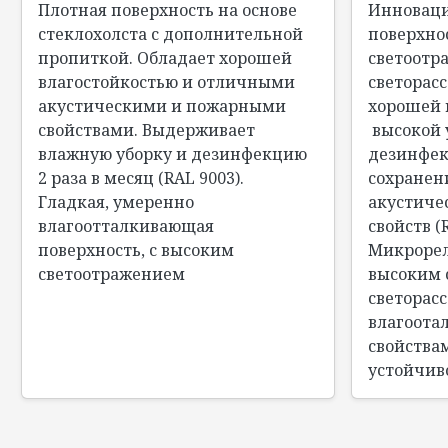
Плотная поверхность на основе
Инноваци
стеклохолста с дополнительной
поверхно
пропиткой. Обладает хорошей
светоотр
влагостойкостью и отличными
светорас
акустическими и пожарными
хорошей 
свойствами. Выдерживает
высокой 
влажную уборку и дезинфекцию
дезинфек
2 раза в месяц (RAL 9003).
сохранен
Гладкая, умеренно
акустиче
влагоотталкивающая
свойств (
поверхность, с высоким
Микрорел
светоотражением
высоким 
светорас
влагоот
свойства
устойчив