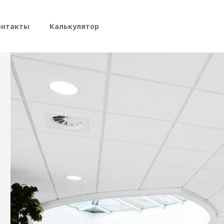
 навигация
онтакты
Калькулятор