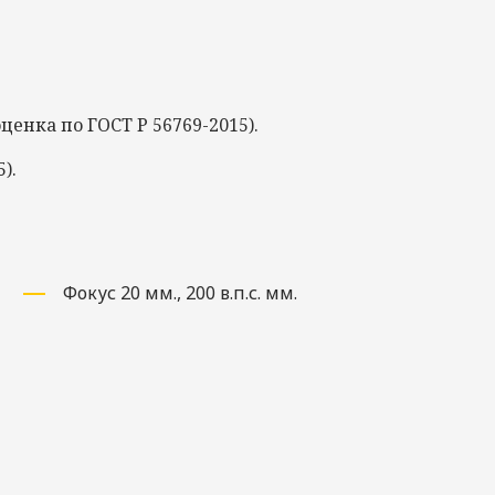
 оценка по
ГОСТ Р
56769-2015).
).
Фокус 20 мм., 200 в.п.с. мм.