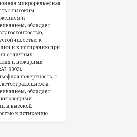
онная микрорельефная
сть с высоким
ажением и
сеиванием, обладает
влагостойкостью,
устойчивостью к
ции и к истиранию при
ии отличных
ских и пожарных
RAL 9003).
ьефная поверхность, с
светоотражением и
сеиванием, обладает
алкивающими
ми и высокой
остью к истиранию