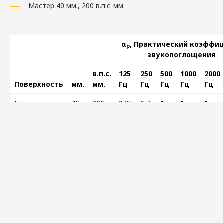
Мастер 40 мм., 200 в.п.с. мм.
α
, Практический коэффи
p
звукопоглощения
в.п.с.
125
250
500
1000
2000
Поверхность
мм.
мм.
Гц
Гц
Гц
Гц
Гц
Белая
40
200
0.25
0.7
1
1
1
Пожаробезопасность
Страна
Класс
Россия
Г1 В1 Д1 Т1